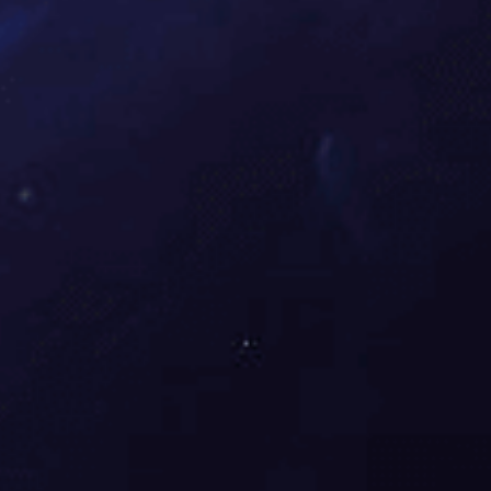
二维码
回到顶部