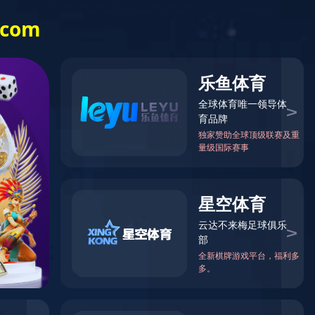
案例
媒体中心
人力资源
社会责任
EN