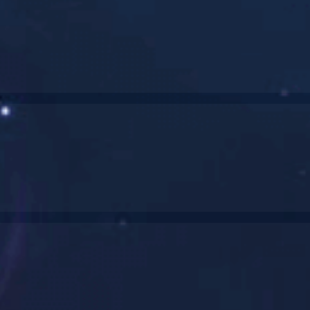
专用
阀门