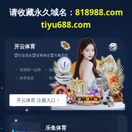
华体会体育hth首页,华体会官方,华体会网
Toggle
址,华体会开户
naviga
当前位置：
华体会体育hth首页,华体会官方,华体会网址,华体会开户
<
产品系列