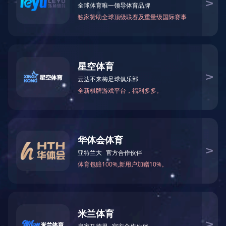
<
电动执行器
GWL系列 部分回转阀门驱动装
置
电话
邮箱
二维码